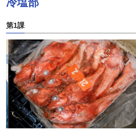
冷塩部
第1課