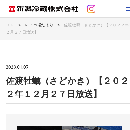
TOP
>
NHK市場だより
>
佐渡牡蠣（さどかき）【２０２２年
２月２７日放送】
トップ
お知らせ
2023.01.07
新潟冷蔵について
佐渡牡蠣（さどかき）【２０２
事業紹介
２年１２月２７日放送】
コンテンツ
採用情報