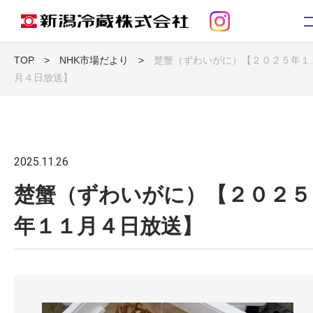
TOP
>
NHK市場だより
>
楚蟹（ずわいがに）【２０２５年１
月４日放送】
トップ
お知らせ
2025.11.26
新潟冷蔵について
楚蟹（ずわいがに）【２０２５
事業紹介
年１１月４日放送】
コンテンツ
採用情報