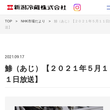
TOP
>
NHK市場だより
>
鯵（あじ）【２０２１年５月１１日
送】
トップ
お知らせ
2021.09.17
新潟冷蔵について
鯵（あじ）【２０２１年５月１
事業紹介
１日放送】
コンテンツ
採用情報