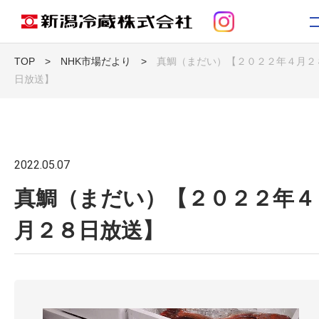
TOP
>
NHK市場だより
>
真鯛（まだい）【２０２２年４月２
日放送】
トップ
お知らせ
2022.05.07
新潟冷蔵について
真鯛（まだい）【２０２２年４
事業紹介
月２８日放送】
コンテンツ
採用情報