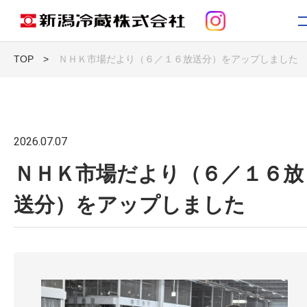
TOP
>
ＮＨＫ市場だより（６／１６放送分）をアップしました
トップ
お知らせ
2026.07.07
ＮＨＫ市場だより（６／１６放
新潟冷蔵について
送分）をアップしました
事業紹介
コンテンツ
採用情報